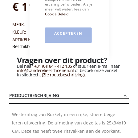
€ 119,95
ervaring beïnvloeden. Als je
meer wilt weten, lees dan
Cookie Beleid
.
MERK:
BURKELY
KLEUR:
BEIGE
ACCEPTEREN
ARTIKELNUMMER:
004328
Beschikbaarheid:
Niet op voorraad
Vragen over dit product?
Bel naar
+31 (0)184 - 412 135
of stuur een e-mail naar
info@vandervliesschoenen.nl
of bezoek onze winkel
in sliedrecht
(Zie routebeschrijving).
PRODUCTBESCHRIJVING
Westernbag van Burkely in een rijke, stoere beige
leren uitvoering. De afmeting van deze tas is 25x34x19
CM. Deze tas heeft twee ritsvakken aan de voorkant,