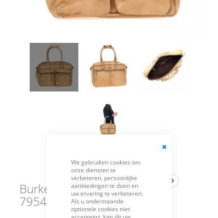
Close
We gebruiken cookies om
Cookie
onze diensten te
Bar
verbeteren, persoonlijke
Burkely Tas Robin Beige
aanbiedingen te doen en
uw ervaring te verbeteren.
795426-29-One Size
Als u onderstaande
optionele cookies niet
accepteert, kan dit uw