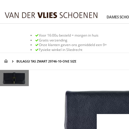
Ga
naar
de
DAMES SCH
inhoud
Voor 16:00u besteld = morgen in huis
Gratis verzending
Onze klanten geven ons gemiddeld een 9+
Fysieke winkel in Sliedrecht
BULAGGI TAS ZWART 29746-10-ONE SIZE
Ga
Ga
naar
naar
het
het
einde
begin
van
van
de
de
afbeeldingen-
afbeeldingen-
gallerij
gallerij