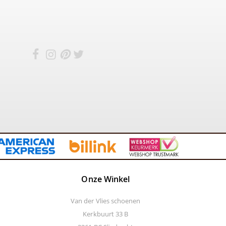
Onze Winkel
Van der Vlies schoenen
Kerkbuurt 33 B