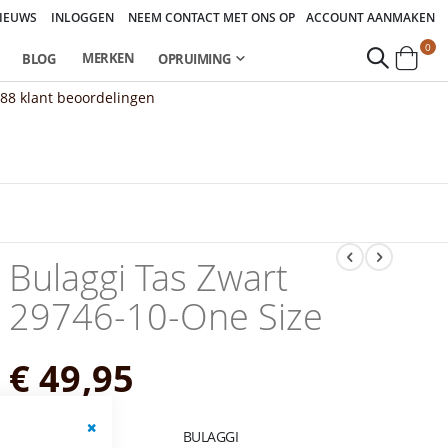
IEUWS
INLOGGEN
NEEM CONTACT MET ONS OP
ACCOUNT AANMAKEN
pro
0
MERKEN
BLOG
OPRUIMING
Cart
888
klant beoordelingen
Bulaggi Tas Zwart
29746-10-One Size
€ 49,95
MERK:
BULAGGI