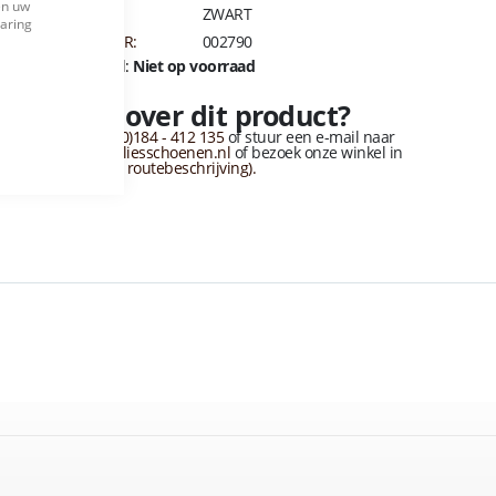
Close
en uw
KLEUR:
ZWART
Cookie
varing
Bar
ARTIKELNUMMER:
002790
Beschikbaarheid:
Niet op voorraad
Vragen over dit product?
Bel naar
+31 (0)184 - 412 135
of stuur een e-mail naar
info@vandervliesschoenen.nl
of bezoek onze winkel in
sliedrecht
(Zie routebeschrijving).