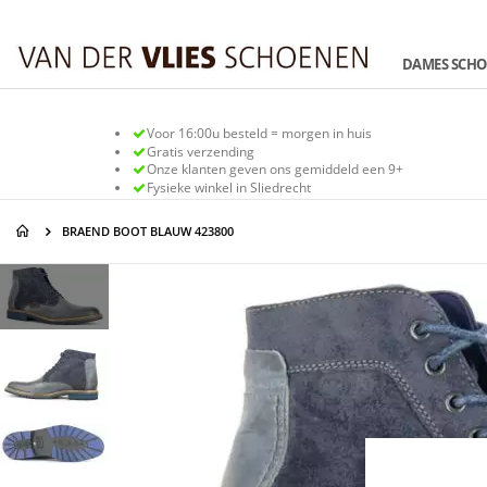
Ga
naar
de
DAMES SCH
inhoud
Voor 16:00u besteld = morgen in huis
Gratis verzending
Onze klanten geven ons gemiddeld een 9+
Fysieke winkel in Sliedrecht
BRAEND BOOT BLAUW 423800
Ga
Ga
naar
naar
het
het
einde
begin
van
van
de
de
afbeeldingen-
afbeeldingen-
gallerij
gallerij