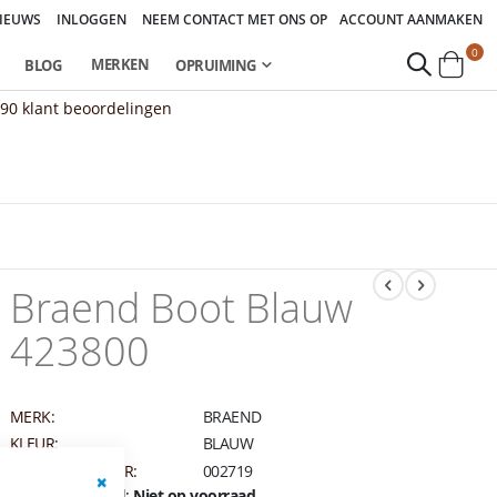
IEUWS
INLOGGEN
NEEM CONTACT MET ONS OP
ACCOUNT AANMAKEN
pro
0
MERKEN
BLOG
OPRUIMING
Cart
890
klant beoordelingen
Braend Boot Blauw
423800
MERK:
BRAEND
KLEUR:
BLAUW
ARTIKELNUMMER:
002719
Beschikbaarheid:
Niet op voorraad