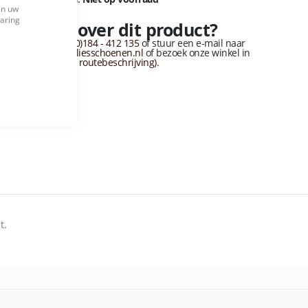
Close
en uw
Cookie
varing
Vragen over dit product?
Bar
Bel naar
+31 (0)184 - 412 135
of stuur een e-mail naar
info@vandervliesschoenen.nl
of bezoek onze winkel in
sliedrecht
(Zie routebeschrijving).
t.