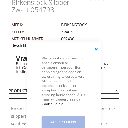
Birkenstock Slipper
Zwart 054793
MERK:
BIRKENSTOCK
KLEUR:
ZWART
ARTIKELNUMMER:
002436
Beschikbaarheid:
Niet op voorraad
Close
Vragen over dit product?
We gebruiken cookies om
Cookie
onze diensten te
Bar
Bel naar
+31 (0)184 - 412 135
of stuur een e-mail naar
verbeteren, persoonlijke
info@vandervliesschoenen.nl
of bezoek onze winkel
in sliedrecht
(Zie routebeschrijving).
aanbiedingen te doen en
uw ervaring te verbeteren.
Als u onderstaande
optionele cookies niet
accepteert, kan dit uw
PRODUCTBESCHRIJVING
ervaring beïnvloeden. Als je
meer wilt weten, lees dan
Cookie Beleid
.
Birkenstock 3-band slipper model Florida. Birkenstock
slippers hebben een anatomisch voorgevormd
ACCEPTEREN
voetbed wat gemaakt is van Kurk. Dit is de smalle