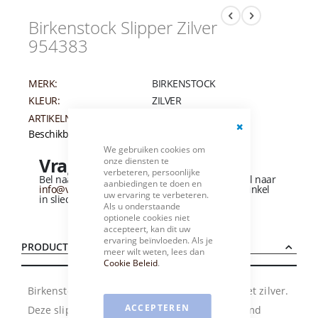
Birkenstock Slipper Zilver
954383
MERK:
BIRKENSTOCK
KLEUR:
ZILVER
ARTIKELNUMMER:
002443
Beschikbaarheid:
Niet op voorraad
We gebruiken cookies om
Vragen over dit product?
onze diensten te
verbeteren, persoonlijke
Bel naar
+31 (0)184 - 412 135
of stuur een e-mail naar
aanbiedingen te doen en
info@vandervliesschoenen.nl
of bezoek onze winkel
uw ervaring te verbeteren.
in sliedrecht
(Zie routebeschrijving).
Als u onderstaande
optionele cookies niet
accepteert, kan dit uw
ervaring beïnvloeden. Als je
PRODUCTBESCHRIJVING
meer wilt weten, lees dan
Cookie Beleid
.
Birkenstock 3-band slipper model Florida in het zilver.
ACCEPTEREN
Deze slipper heeft een anatomisch voorgevormd