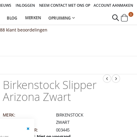
IEUWS
INLOGGEN
NEEM CONTACT MET ONS OP
ACCOUNT AANMAKEN
pro
0
MERKEN
BLOG
OPRUIMING
Cart
888
klant beoordelingen
Birkenstock Slipper
Arizona Zwart
MERK:
BIRKENSTOCK
KLEUR:
ZWART
ARTIKELNUMMER:
003445
Close
Beschikbaarheid:
Niet op voorraad
en uw