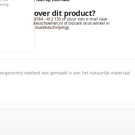
Cookie
varing
Bar
Vragen over dit product?
Bel naar
+31 (0)184 - 412 135
of stuur een e-mail naar
info@vandervliesschoenen.nl
of bezoek onze winkel in
sliedrecht
(Zie routebeschrijving).
oorgevormd voetbed wat gemaakt is van het natuurlijk materiaal