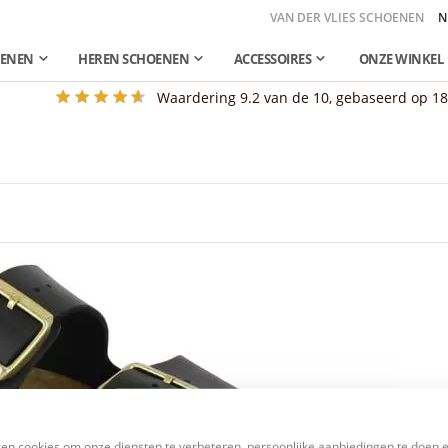
VAN DER VLIES SCHOENEN
N
OENEN
HEREN SCHOENEN
ACCESSOIRES
ONZE WINKEL
Waardering
9.2
van de 10, gebaseerd op
1
en cookies om onze diensten te verbeteren, persoonlijke aanbiedingen te doen 