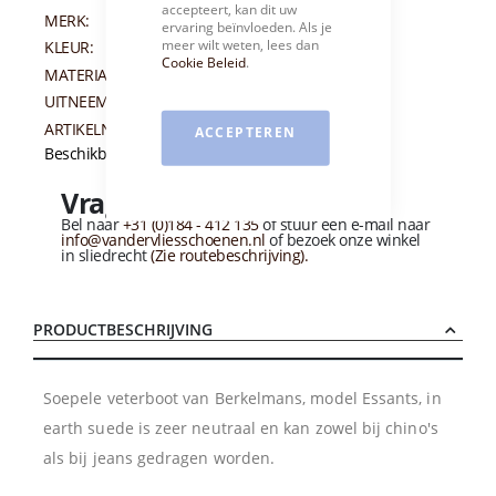
accepteert, kan dit uw
MERK:
BERKELMANS
ervaring beïnvloeden. Als je
meer wilt weten, lees dan
KLEUR:
GRIJS
Cookie Beleid
.
MATERIAAL:
SUEDE
UITNEEMBAAR VOETBED:
JA
ARTIKELNUMMER:
011666
ACCEPTEREN
Beschikbaarheid:
Niet op voorraad
Vragen over dit product?
Bel naar
+31 (0)184 - 412 135
of stuur een e-mail naar
info@vandervliesschoenen.nl
of bezoek onze winkel
in sliedrecht
(Zie routebeschrijving).
PRODUCTBESCHRIJVING
Soepele veterboot van Berkelmans, model Essants, in
earth suede is zeer neutraal en kan zowel bij chino's
als bij jeans gedragen worden.