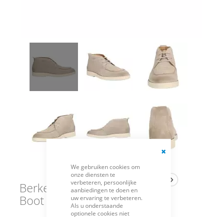
Close
We gebruiken cookies om
Cookie
onze diensten te
Bar
verbeteren, persoonlijke
Berkelmans Lichtgrijze
aanbiedingen te doen en
Boot Essants
uw ervaring te verbeteren.
Als u onderstaande
optionele cookies niet