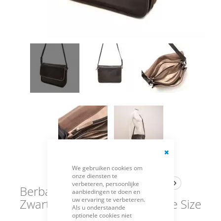
Close
We gebruiken cookies om
Cookie
onze diensten te
Bar
verbeteren, persoonlijke
Berba Flap Bag Large
aanbiedingen te doen en
uw ervaring te verbeteren.
Zwart-Taupe 005-576-14-One Size
Als u onderstaande
optionele cookies niet