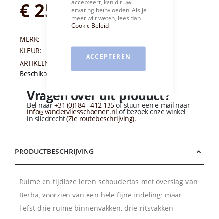
accepteert, kan dit uw
€ 259,95
ervaring beïnvloeden. Als je
meer wilt weten, lees dan
Cookie Beleid
.
MERK:
BERBA
KLEUR:
ZWART
ACCEPTEREN
ARTIKELNUMMER:
006025
Beschikbaarheid:
Niet op voorraad
Vragen over dit product?
Bel naar
+31 (0)184 - 412 135
of stuur een e-mail naar
info@vandervliesschoenen.nl
of bezoek onze winkel
in sliedrecht
(Zie routebeschrijving).
PRODUCTBESCHRIJVING
Ruime en tijdloze leren schoudertas met overslag van
Berba, voorzien van een hele fijne indeling: maar
liefst drie ruime binnenvakken, drie ritsvakken