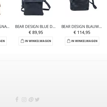
BEAR DESIGN COGNAC RUGZAK L JAYDEN CL43739-ONE SIZE
BEAR DESIGN BLUE DAISY CP2791-ONE SIZE
BEAR DESIGN BLAUW NANCY CL41420-ONE SIZE
€ 89,95
€ 114,95
GEN
IN WINKELWAGEN
IN WINKELWAGEN