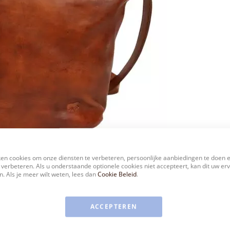
en cookies om onze diensten te verbeteren, persoonlijke aanbiedingen te doen 
 verbeteren. Als u onderstaande optionele cookies niet accepteert, kan dit uw er
. Als je meer wilt weten, lees dan
Cookie Beleid
.
ACCEPTEREN