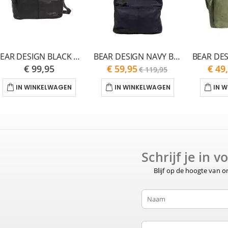
BEAR DESIGN BLACK DANIELLE CL41421-ONE SIZE
BEAR DESIGN NAVY BLUE ANGELICA CP1536-ONE SIZE
Special
Special
€ 99,95
€ 59,95
€ 49
€ 119,95
Price
Price
IN WINKELWAGEN
IN WINKELWAGEN
IN 
Schrijf je in 
Blijf op de hoogte van 