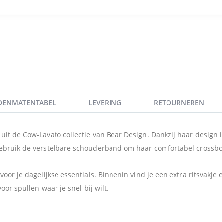
OENMATENTABEL
LEVERING
RETOURNEREN
t de Cow-Lavato collectie van Bear Design. Dankzij haar design is d
 Gebruik de verstelbare schouderband om haar comfortabel crossbo
oor je dagelijkse essentials. Binnenin vind je een extra ritsvakje 
oor spullen waar je snel bij wilt.