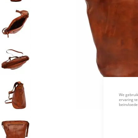
We gebruik
ervaring te
beïnvloeden