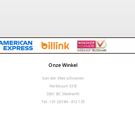
Onze Winkel
Van der Vlies schoenen
Kerkbuurt 33 B
3361 BC Sliedrecht
Tel.: +31 (0)184 - 412 135