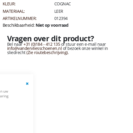
KLEUR:
COGNAC
MATERIAAL:
LEER
ARTIKELNUMMER:
012394
Beschikbaarheid:
Niet op voorraad
Vragen over dit product?
Bel naar
+31 (0)184 - 412 135
of stuur een e-mail naar
info@vandervliesschoenen.nl
of bezoek onze winkel in
sliedrecht
(Zie routebeschrijving).
Close
en uw
Cookie
varing
Bar