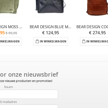
BEAR DESIGN MOSS DAVITA CL42427-ONE SIZE
BEAR DESIGN BLUE MARISA CL45169-ONE SIZE
,95
€ 124,95
€ 274,95
€ 99,95
WINKELWAGEN
IN WINKELWAGEN
IN WINKELWA
voor onze nieuwsbrief
onze nieuwe producten en promoties!
Naam
E-mailadres