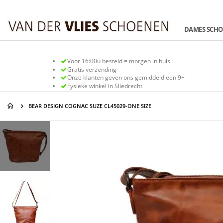
Ga
naar
de
DAMES SCH
inhoud
Voor 16:00u besteld = morgen in huis
Gratis verzending
Onze klanten geven ons gemiddeld een 9+
Fysieke winkel in Sliedrecht
BEAR DESIGN COGNAC SUZE CL45029-ONE SIZE
Ga
Ga
naar
naar
het
het
einde
begin
van
van
de
de
afbeeldingen-
afbeeldingen-
gallerij
gallerij