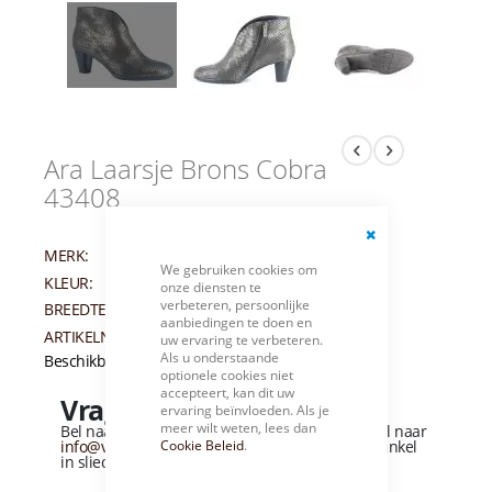
Ara Laarsje Brons Cobra
43408
MERK:
ARA
Close
We gebruiken cookies om
Cookie
KLEUR:
BRONS
onze diensten te
Bar
verbeteren, persoonlijke
BREEDTEMAAT:
G
aanbiedingen te doen en
ARTIKELNUMMER:
002871
uw ervaring te verbeteren.
Als u onderstaande
Beschikbaarheid:
Niet op voorraad
optionele cookies niet
accepteert, kan dit uw
Vragen over dit product?
ervaring beïnvloeden. Als je
meer wilt weten, lees dan
Bel naar
+31 (0)184 - 412 135
of stuur een e-mail naar
Cookie Beleid
.
info@vandervliesschoenen.nl
of bezoek onze winkel
in sliedrecht
(Zie routebeschrijving).