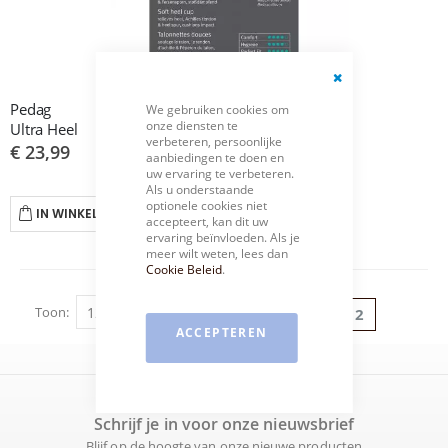
Close
Pedag
We gebruiken cookies om
Cookie
onze diensten te
Ultra Heel
Bar
verbeteren, persoonlijke
€ 23,99
aanbiedingen te doen en
uw ervaring te verbeteren.
Als u onderstaande
optionele cookies niet
IN WINKELWAGEN
accepteert, kan dit uw
ervaring beïnvloeden. Als je
meer wilt weten, lees dan
Cookie Beleid
.
Pagina
Toon
Pagina
Vorige
Pagina
U lees mome
1
2
ACCEPTEREN
Schrijf je in voor onze nieuwsbrief
Blijf op de hoogte van onze nieuwe producten